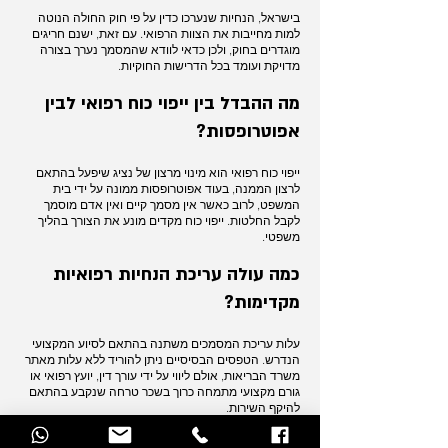
בישראל, הנחיות שנערכו כדין על פי חוק החולה הנוטה
למות מחייבות את הצוות הרפואי. עם זאת, ישנם חריגים
מוגדרים בחוק, ולכן כדאי לוודא שהמסמך נערך בצורה
מדויקת ועומד בכל הדרישות החוקיות.
מה ההבדל בין ייפוי כוח רפואי לבין
אפוטרופסות?
ייפוי כוח רפואי הוא מינוי מרצון של נציג שיפעל בהתאם
לרצון הממנה, בעוד אפוטרופסות ממונה על ידי בית
המשפט, לרוב כאשר אין מסמך קיים ואין אדם מוסמך
לקבל החלטות. ייפוי כוח מקדים מונע את הצורך בהליך
משפטי.
כמה עולה עריכת הנחיות רפואיות
מקדימות?
עלות עריכת המסמכים משתנה בהתאם לסיוע המקצועי
הנדרש. הטפסים הבסיסיים ניתן להוריד ללא עלות מאתר
משרד הבריאות, אולם ליווי על ידי עורך דין, יועץ רפואי או
גורם מקצועי מתמחה כרוך בשכר טרחה שנקבע בהתאם
להיקף השירות.
מעוניינים לתכנן את עתידכם הרפואי בצורה מסודרת
ומכובדת?