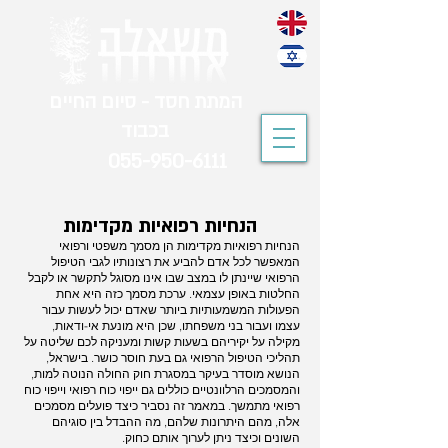
המתת חסד - סיום החיים
בכבוד
055-950-6111
הנחיות רפואיות מקדימות
הנחיות רפואיות מקדימות הן מסמך משפטי ורפואי
המאפשר לכל אדם להביע את רצונותיו לגבי הטיפול
הרפואי שיינתן לו במצב שבו אינו מסוגל לתקשר או לקבל
החלטות באופן עצמאי. ערכת מסמך כזה היא אחת
הפעולות המשמעותיות ביותר שאדם יכול לעשות עבור
עצמו ועבור בני משפחתו, שכן היא מונעת אי-ודאות,
מקילה על יקיריהם בשעות קשות ומעניקה לכם שליטה על
תהליכי הטיפול הרפואי גם בעת חוסר כושר. בישראל,
הנושא מוסדר בעיקר במסגרת חוק החולה הנוטה למות,
והמסמכים הרלוונטיים כוללים גם ייפוי כוח רפואי וייפוי כוח
רפואי מתמשך. במאמר זה נסביר כיצד פועלים מסמכים
אלה, מהם היתרונות שלהם, מה ההבדל בין סוגיהם
השונים וכיצד ניתן לערוך אותם כחוק.