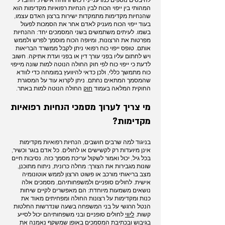
המהותי בין ייפוי הכוח לבין הנחיות רפואיות מקדימות הוא
שהנחיות מקדימות מתמקדות ישירות ברצון האדם עצמו,
בעוד ייפוי הכוח מעניק לאדם אחר את הסמכות לפעול
בשמו. לעיתים משתמשים בשני המסמכים יחד: ההנחיות
מפרטות את הרצונות, ומיופה הכוח מוסמך לפרש ולממש
אותם. טופס ייפוי כוח רפואי ניתן לקבל ממשרד הבריאות
ויש לחתום עליו בפני עורך דין או בפני ועדת אתיקה. חשוב
לדעת כי ייפוי כוח לפי חוק החולה הנוטה למות שונה מייפוי
כוח מתמשך כללי, ולכן כדאי להיוועץ במומחה כדי לוודא
שהמסמך המתאים נחתם. ניתן לקרוא עוד על המסגרת
החוקית המלאה בעמוד
חוק
החולה הנוטה למות באתר.
מי צריך לערוך מסמכי
הנחיות רפואיות
מקדימות
?
בניגוד למה שרבים חושבים, הנחיות רפואיות מקדימות
אינן מיועדות רק לקשישים או לחולים. כל אדם בוגר וכשיר,
בכל גיל, יכול ואמור לשקול עריכת מסמך כזה. נסיבות חיים
שונות מגבירות את הצורך: מחלה כרונית, ניתוח מתוכנן,
מצב בריאותי מורכב או פשוט הרצון לממש אוטונומיה
אישית. לחולים סופניים ולמשפחותיהם, מסמכים אלה
נושאים משמעות מיוחדת: הם מאפשרים לקיים שיחות
כנות ומקדימות על רצונות החולה ומפחיתים מאוד את
הנטל הרגשי על בני המשפחה בשעה שנדרשות החלטות
קשות.
ליווי
לחולים סופניים ובני משפחותיהם יכול לסייע
בגיבוש ובכתיבת המסמכים באופן שמשקף נאמנה את