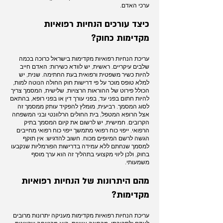
ערכי האדם.
כיצד עורכים הנחיות רפואיות
מקדימות כחוק?
עריכת הנחיות רפואיות מקדימות בישראל כרוכה בכמה
שלבים עיקריים. ראשית, יש לוודא כשירות: האדם חייב
להיות כשיר משפטית ורפואית בעת החתימה. שנית, יש
למלא טופס מוכר על פי דרישות חוק החולה הנוטה למות,
הכולל פירוט של ההוראות הרצויות. שלישית, המסמך צריך
להיות חתום בפני עד, בפני עורך דין או בפני רופא, בהתאם
לסוג המסמך. רביעית, מומלץ להפקיד עותק ממסמך זה
אצל הרופא המטפל, בית החולים הרלוונטי ובני המשפחה
הקרובים. חמישית, יש לרשום את קיום המסמך בתיק
הרפואי. ייפוי כוח רפואי מתמשך ייפוי כוח רפואי מחייבים
הגשה לרשם המיופים מכוח. חשוב להדגיש: אין תוקף
למסמך שנחתם ללא עמידה בדרישות הפורמליות שנקבעו
בחוק, ולכן ליווי מקצועי בתהליך זה הוא ערך מוסף
משמעותי.
מהם היתרונות של הנחיות רפואיות
מקדימות?
עריכת הנחיות רפואיות מקדימות מעניקה יתרונות מרובים