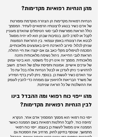
מהן הנחיות רפואיות מקדימות?
הנחיות רפואיות מקדימות הן הצהרה מוקדמת ומפורטת
של אדם כשיר בנוגע לרצונותיו הרפואיים לעתיד. המסמך
כולל הוראות מפורשות לגבי סוגי הטיפולים שהאדם מעוניין
לקבל או לסרב להם, בנסיבות שבהן הוא לא יהיה מסוגל
לבטא את רצונותיו באופן עצמאי. בין ההוראות הנפוצות
שניתן לכלול: סירוב להארכת חיים באמצעים מלאכותיים,
הסכמה לטיפולים מקלי כאב גם אם יקצרו את חיי החולה,
הוראות לגבי החייאה, ניהול נשימה מלאכותית והזנה
מלאכותית. מסמך זה אינו רק כלי משפטי, הוא ביטוי עמוק
של ערכים אישיים, אמונות ותפיסת עולם של האדם. חשוב
להדגיש כי ניתן לעדכן או לבטל הנחיות אלה בכל עת כל
עוד האדם כשיר לעשות כן. בנוסף, ניתן לעיין בדף המידע
של משרד הבריאות ולהיוועץ עם מומחה כדי להבין לעומק
את ההשלכות של כל הוראה שניתנת.
מהו ייפוי כוח רפואי ומה ההבדל בינו
לבין
הנחיות רפואיות מקדימות
?
ייפוי כוח רפואי הוא מסמך המסמיך אדם אחר, הנקרא
'מיופה כוח', לקבל החלטות רפואיות בשם הממנה כאשר
הממנה אינו מסוגל לעשות כן בעצמו. ייפוי כוח רפואי
מתמשך, שנוסף בתיקון לחוק, מרחיב את הסמכות גם
להיבטים נוספים כמו ענייני רכוש ורווחה אישית. ההבדל